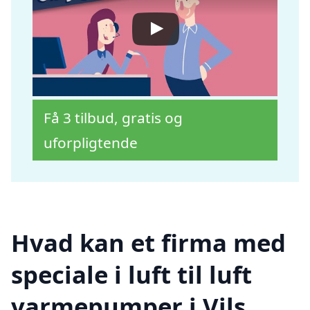
Få 3 tilbud, gratis og
uforpligtende
Hvad kan et firma med
speciale i luft til luft
varmepumper i Vils