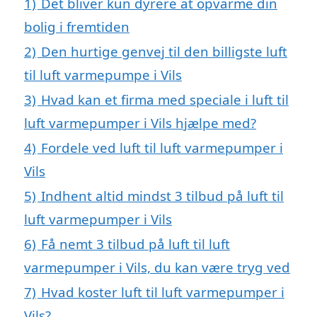
1)
Det bliver kun dyrere at opvarme din
bolig i fremtiden
2)
Den hurtige genvej til den billigste luft
til luft varmepumpe i Vils
3)
Hvad kan et firma med speciale i luft til
luft varmepumper i Vils hjælpe med?
4)
Fordele ved luft til luft varmepumper i
Vils
5)
Indhent altid mindst 3 tilbud på luft til
luft varmepumper i Vils
6)
Få nemt 3 tilbud på luft til luft
varmepumper i Vils, du kan være tryg ved
7)
Hvad koster luft til luft varmepumper i
Vils?