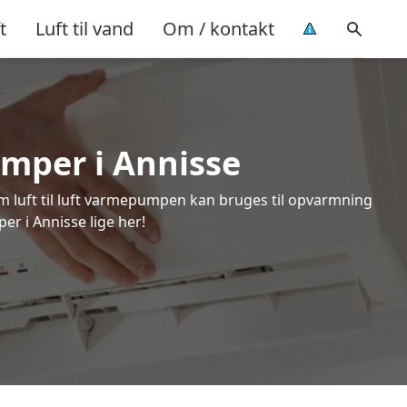
t
Luft til vand
Om / kontakt
umper i Annisse
om luft til luft varmepumpen kan bruges til opvarmning
er i Annisse lige her!