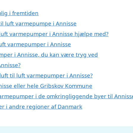
lig i fremtiden
 til luft varmepumpe i Annisse
il luft varmepumper i Annisse hjælpe med?
l luft varmepumper i Annisse
umper i Annisse, du kan være tryg ved
Annisse?
uft til luft varmepumper i Annisse?
nisse eller hele Gribskov Kommune
uft varmepumper i de omkringliggende byer til Anniss
mper i andre regioner af Danmark