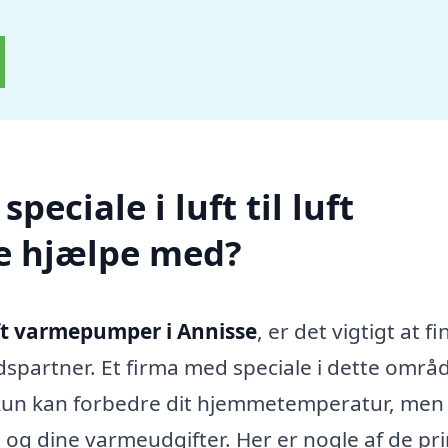
eciale i luft til luft
e hjælpe med?
luft varmepumper i Annisse
, er det vigtigt at f
spartner. Et firma med speciale i dette områ
e kun kan forbedre dit hjemmetemperatur, men
 og dine varmeudgifter. Her er nogle af de p