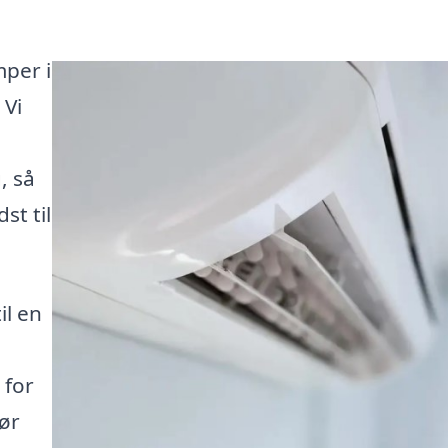
mper i
 Vi
, så
st til
il en
 for
ør