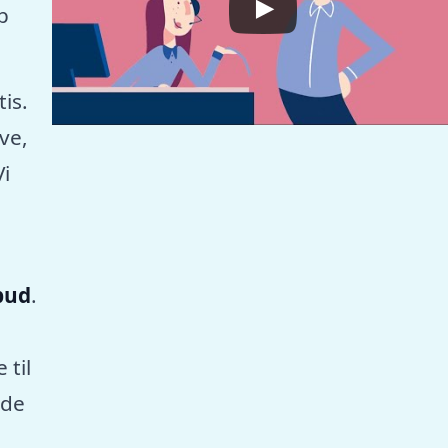
p
tis.
ve,
Vi
lbud
.
 til
nde