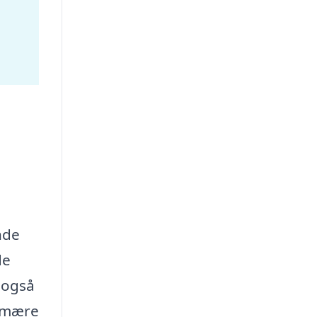
inde
de
 også
rimære