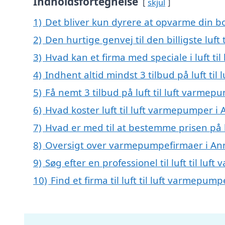
Indholdsfortegnelse
skjul
1)
Det bliver kun dyrere at opvarme din bo
2)
Den hurtige genvej til den billigste luft
3)
Hvad kan et firma med speciale i luft t
4)
Indhent altid mindst 3 tilbud på luft ti
5)
Få nemt 3 tilbud på luft til luft varmep
6)
Hvad koster luft til luft varmepumper i 
7)
Hvad er med til at bestemme prisen på l
8)
Oversigt over varmepumpefirmaer i An
9)
Søg efter en professionel til luft til l
10)
Find et firma til luft til luft varmepu