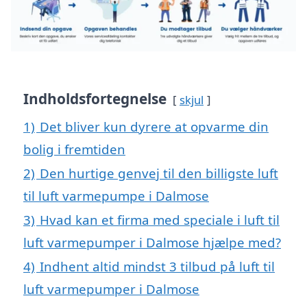
Indholdsfortegnelse
skjul
1)
Det bliver kun dyrere at opvarme din
bolig i fremtiden
2)
Den hurtige genvej til den billigste luft
til luft varmepumpe i Dalmose
3)
Hvad kan et firma med speciale i luft til
luft varmepumper i Dalmose hjælpe med?
4)
Indhent altid mindst 3 tilbud på luft til
luft varmepumper i Dalmose