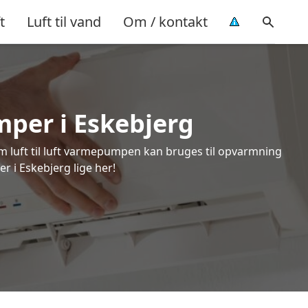
t
Luft til vand
Om / kontakt
mper i Eskebjerg
om luft til luft varmepumpen kan bruges til opvarmning
r i Eskebjerg lige her!