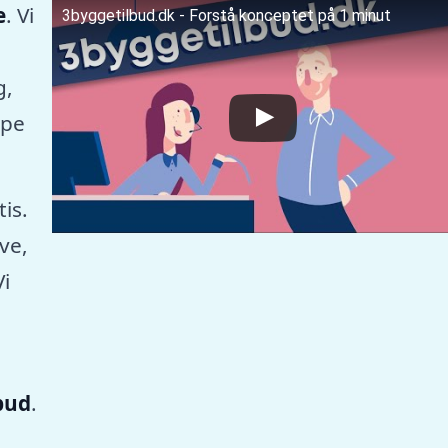
e
. Vi
3byggetilbud.dk - Forstå konceptet på 1 minut
g,
mpe
tis.
ve,
Vi
lbud
.