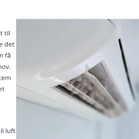
 til
e det
n få
hov.
stem
et
l luft