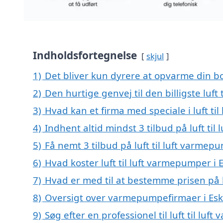
Indholdsfortegnelse
skjul
1)
Det bliver kun dyrere at opvarme din bo
2)
Den hurtige genvej til den billigste luft
3)
Hvad kan et firma med speciale i luft t
4)
Indhent altid mindst 3 tilbud på luft ti
5)
Få nemt 3 tilbud på luft til luft varmep
6)
Hvad koster luft til luft varmepumper i 
7)
Hvad er med til at bestemme prisen på l
8)
Oversigt over varmepumpefirmaer i Es
9)
Søg efter en professionel til luft til l