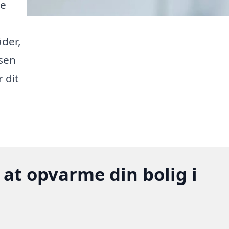
ne
der,
ssen
 dit
 at opvarme din bolig i