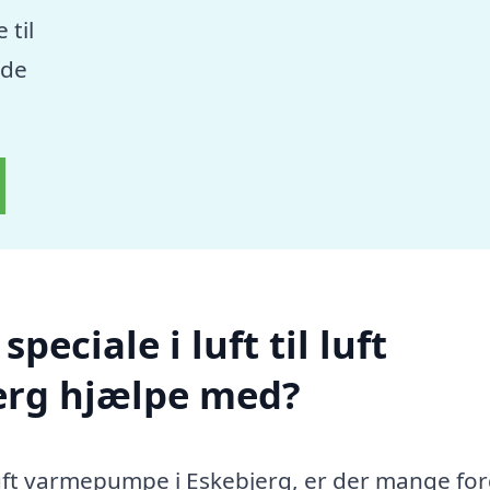
 til
nde
eciale i luft til luft
erg hjælpe med?
l luft varmepumpe i Eskebjerg, er der mange fo