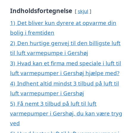
Indholdsfortegnelse
skjul
1)
Det bliver kun dyrere at opvarme din
bolig i fremtiden
2)
Den hurtige genvej til den billigste luft
til luft varmepumpe i Gershøj
3)
Hvad kan et firma med speciale i luft til
luft varmepumper i Gershøj hjælpe med?
4)
Indhent altid mindst 3 tilbud på luft til
luft varmepumper i Gershøj
5)
Få nemt 3 tilbud på luft til luft
varmepumper i Gershøj, du kan være tryg
ved