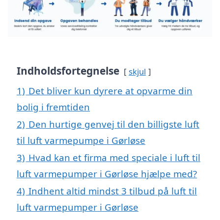
Indholdsfortegnelse
skjul
1)
Det bliver kun dyrere at opvarme din
bolig i fremtiden
2)
Den hurtige genvej til den billigste luft
til luft varmepumpe i Gørløse
3)
Hvad kan et firma med speciale i luft til
luft varmepumper i Gørløse hjælpe med?
4)
Indhent altid mindst 3 tilbud på luft til
luft varmepumper i Gørløse