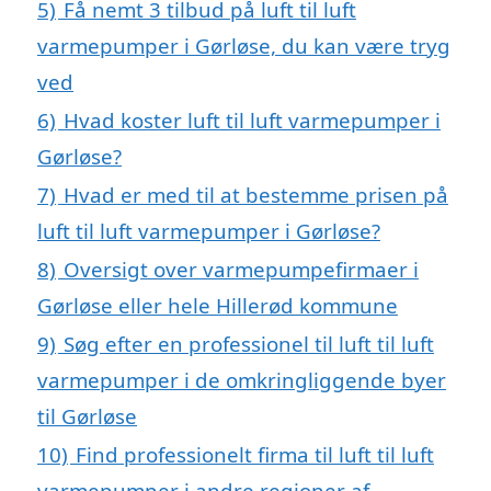
5)
Få nemt 3 tilbud på luft til luft
varmepumper i Gørløse, du kan være tryg
ved
6)
Hvad koster luft til luft varmepumper i
Gørløse?
7)
Hvad er med til at bestemme prisen på
luft til luft varmepumper i Gørløse?
8)
Oversigt over varmepumpefirmaer i
Gørløse eller hele Hillerød kommune
9)
Søg efter en professionel til luft til luft
varmepumper i de omkringliggende byer
til Gørløse
10)
Find professionelt firma til luft til luft
varmepumper i andre regioner af