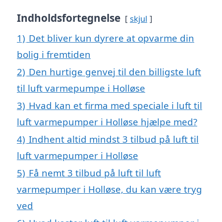
Indholdsfortegnelse
skjul
1)
Det bliver kun dyrere at opvarme din
bolig i fremtiden
2)
Den hurtige genvej til den billigste luft
til luft varmepumpe i Holløse
3)
Hvad kan et firma med speciale i luft til
luft varmepumper i Holløse hjælpe med?
4)
Indhent altid mindst 3 tilbud på luft til
luft varmepumper i Holløse
5)
Få nemt 3 tilbud på luft til luft
varmepumper i Holløse, du kan være tryg
ved