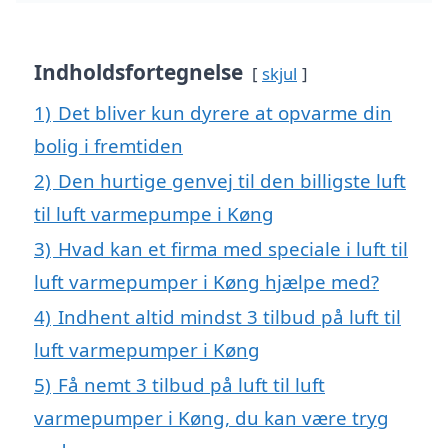
Indholdsfortegnelse
skjul
1)
Det bliver kun dyrere at opvarme din
bolig i fremtiden
2)
Den hurtige genvej til den billigste luft
til luft varmepumpe i Køng
3)
Hvad kan et firma med speciale i luft til
luft varmepumper i Køng hjælpe med?
4)
Indhent altid mindst 3 tilbud på luft til
luft varmepumper i Køng
5)
Få nemt 3 tilbud på luft til luft
varmepumper i Køng, du kan være tryg