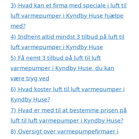
3)
Hvad kan et firma med speciale i luft til
luft varmepumper i Kyndby Huse hjælpe
med?
4)
Indhent altid mindst 3 tilbud på luft til
luft varmepumper i Kyndby Huse
5)
Få nemt 3 tilbud på luft til luft
varmepumper i Kyndby Huse, du kan
være tryg ved
6)
Hvad koster luft til luft varmepumper i
Kyndby Huse?
7)
Hvad er med til at bestemme prisen på
luft til luft varmepumper i Kyndby Huse?
8)
Oversigt over varmepumpefirmaer i