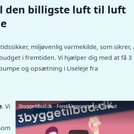
den billigste luft til luft
je
tidssikker, miljøvenlig varmekilde, som sikrer, 
dget i fremtiden. Vi hjælper dig med at få 3
epumpe og opsætning i Liseleje fra
e
. Vi
3byggetilbud.dk - Forstå konceptet på 1 minut
 som