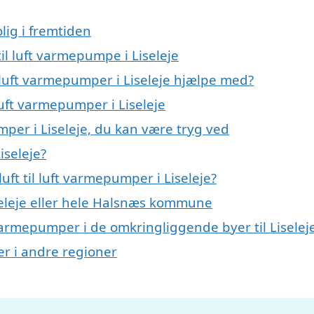
lig i fremtiden
til luft varmepumpe i Liseleje
l luft varmepumper i Liseleje hjælpe med?
 luft varmepumper i Liseleje
umper i Liseleje, du kan være tryg ved
iseleje?
ft til luft varmepumper i Liseleje?
eleje eller hele Halsnæs kommune
ft varmepumper i de omkringliggende byer til Liselej
per i andre regioner