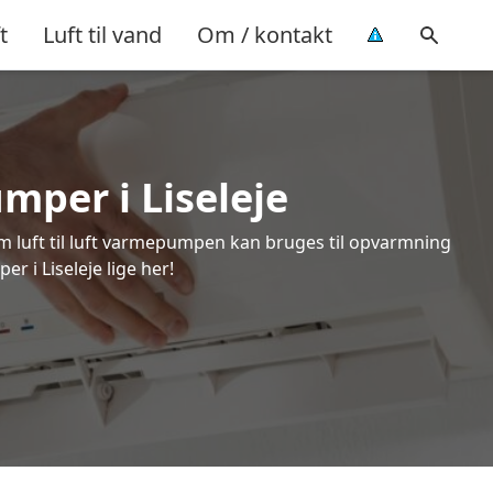
t
Luft til vand
Om / kontakt
umper i Liseleje
om luft til luft varmepumpen kan bruges til opvarmning
r i Liseleje lige her!