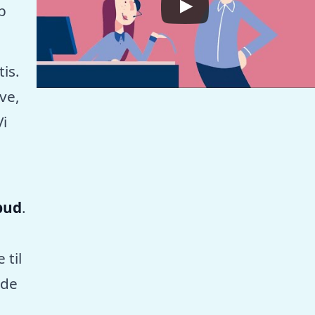
p
tis.
ve,
Vi
lbud
.
 til
nde