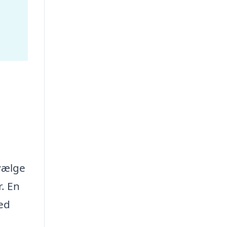
 vælge
r. En
med