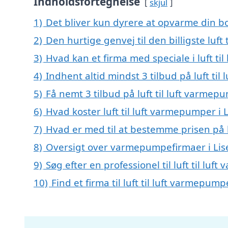
Indholdsfortegnelse
skjul
1)
Det bliver kun dyrere at opvarme din bo
2)
Den hurtige genvej til den billigste luft 
3)
Hvad kan et firma med speciale i luft ti
4)
Indhent altid mindst 3 tilbud på luft til
5)
Få nemt 3 tilbud på luft til luft varmep
6)
Hvad koster luft til luft varmepumper i L
7)
Hvad er med til at bestemme prisen på lu
8)
Oversigt over varmepumpefirmaer i Lis
9)
Søg efter en professionel til luft til lu
10)
Find et firma til luft til luft varmepum