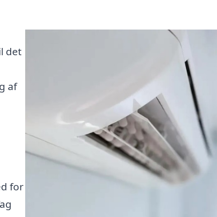
l det
e
g af
d for
Tag