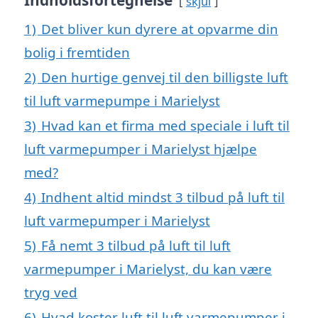
Indholdsfortegnelse
skjul
1)
Det bliver kun dyrere at opvarme din
bolig i fremtiden
2)
Den hurtige genvej til den billigste luft
til luft varmepumpe i Marielyst
3)
Hvad kan et firma med speciale i luft til
luft varmepumper i Marielyst hjælpe
med?
4)
Indhent altid mindst 3 tilbud på luft til
luft varmepumper i Marielyst
5)
Få nemt 3 tilbud på luft til luft
varmepumper i Marielyst, du kan være
tryg ved
6)
Hvad koster luft til luft varmepumper i