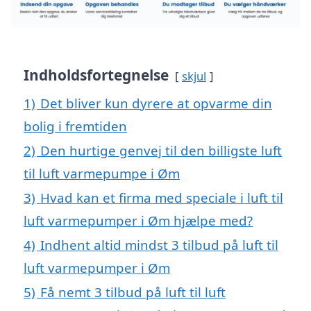
Indholdsfortegnelse
skjul
1)
Det bliver kun dyrere at opvarme din
bolig i fremtiden
2)
Den hurtige genvej til den billigste luft
til luft varmepumpe i Øm
3)
Hvad kan et firma med speciale i luft til
luft varmepumper i Øm hjælpe med?
4)
Indhent altid mindst 3 tilbud på luft til
luft varmepumper i Øm
5)
Få nemt 3 tilbud på luft til luft