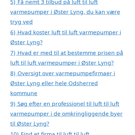
5)
Få nemt 3 tilbud på luft til luft
varmepumper i Øster Lyng, du kan være
tryg ved
6)
Hvad koster luft til luft varmepumper i
Øster Lyng?
7)
Hvad er med til at bestemme prisen på
luft til luft varmepumper i Øster Lyng?
8)
Oversigt over varmepumpefirmaer i
Øster Lyng eller hele Odsherred
kommune
9)
Søg efter en professionel til luft til luft
varmepumper i de omkringliggende byer
til Øster Lyng?
10)
Find et firma til luft til luft