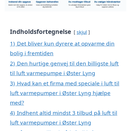
Indholdsfortegnelse
skjul
1)
Det bliver kun dyrere at opvarme din
bolig i fremtiden
2)
Den hurtige genvej til den billigste luft
til luft varmepumpe i Øster Lyng
3)
Hvad kan et firma med speciale i luft til
luft varmepumper i Øster Lyng hjælpe
med?
4)
Indhent altid mindst 3 tilbud på luft til
luft varmepumper i Øster Lyng