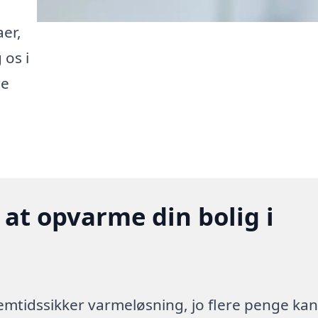
aer,
os i
re
 at opvarme din bolig i
 fremtidssikker varmeløsning, jo flere penge ka