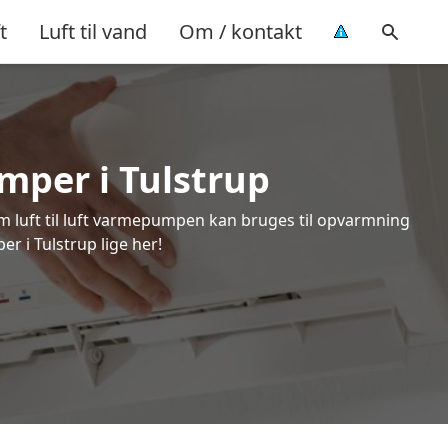
t
Luft til vand
Om / kontakt
umper i Tulstrup
om luft til luft varmepumpen kan bruges til opvarmning
r i Tulstrup lige her!