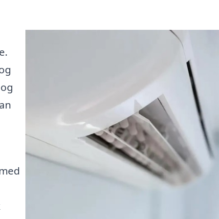
e.
 og
 og
kan
 med
k