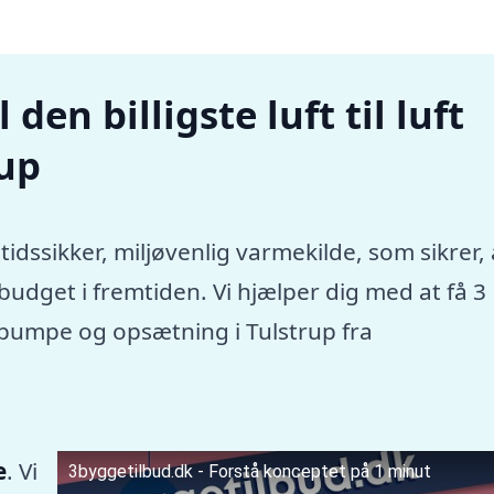
den billigste luft til luft
up
tidssikker, miljøvenlig varmekilde, som sikrer, 
dget i fremtiden. Vi hjælper dig med at få 3
mepumpe og opsætning i Tulstrup fra
e
. Vi
3byggetilbud.dk - Forstå konceptet på 1 minut