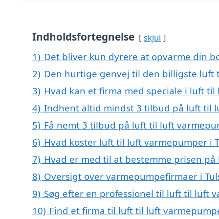
Indholdsfortegnelse
skjul
1)
Det bliver kun dyrere at opvarme din bo
2)
Den hurtige genvej til den billigste luft
3)
Hvad kan et firma med speciale i luft t
4)
Indhent altid mindst 3 tilbud på luft til
5)
Få nemt 3 tilbud på luft til luft varmep
6)
Hvad koster luft til luft varmepumper i 
7)
Hvad er med til at bestemme prisen på l
8)
Oversigt over varmepumpefirmaer i Tul
9)
Søg efter en professionel til luft til lu
10)
Find et firma til luft til luft varmepu