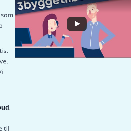
, som
p
tis.
ve,
Vi
lbud
.
 til