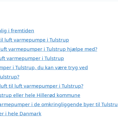
lig i fremtiden
 til luft varmepumpe i Tulstrup
il luft varmepumper i Tulstrup hjælpe med?
 luft varmepumper i Tulstrup
umper i Tulstrup, du kan være tryg ved
Tulstrup?
uft til luft varmepumper i Tulstrup?
strup eller hele Hillerød kommune
ft varmepumper i de omkringliggende byer til Tulstr
mper i hele Danmark