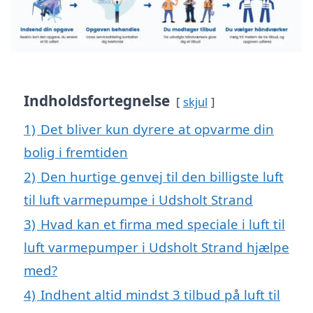
Indholdsfortegnelse
skjul
1)
Det bliver kun dyrere at opvarme din
bolig i fremtiden
2)
Den hurtige genvej til den billigste luft
til luft varmepumpe i Udsholt Strand
3)
Hvad kan et firma med speciale i luft til
luft varmepumper i Udsholt Strand hjælpe
med?
4)
Indhent altid mindst 3 tilbud på luft til