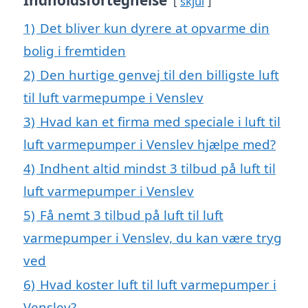
Indholdsfortegnelse
skjul
1)
Det bliver kun dyrere at opvarme din
bolig i fremtiden
2)
Den hurtige genvej til den billigste luft
til luft varmepumpe i Venslev
3)
Hvad kan et firma med speciale i luft til
luft varmepumper i Venslev hjælpe med?
4)
Indhent altid mindst 3 tilbud på luft til
luft varmepumper i Venslev
5)
Få nemt 3 tilbud på luft til luft
varmepumper i Venslev, du kan være tryg
ved
6)
Hvad koster luft til luft varmepumper i
Venslev?