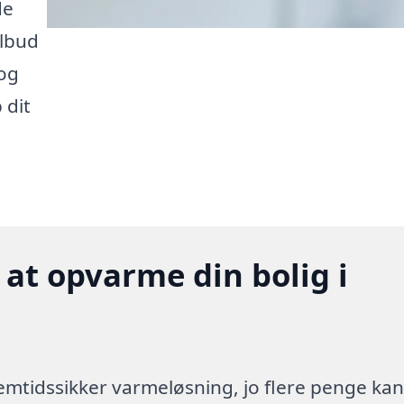
de
ilbud
 og
 dit
 at opvarme din bolig i
 fremtidssikker varmeløsning, jo flere penge ka