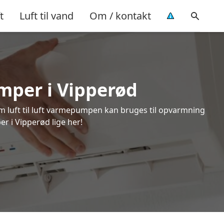
t
Luft til vand
Om / kontakt
umper i Vipperød
om luft til luft varmepumpen kan bruges til opvarmning
er i Vipperød lige her!