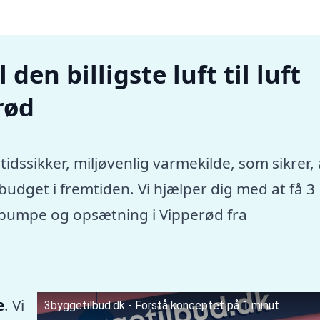
den billigste luft til luft
rød
tidssikker, miljøvenlig varmekilde, som sikrer, 
dget i fremtiden. Vi hjælper dig med at få 3
mepumpe og opsætning i Vipperød fra
e
. Vi
3byggetilbud.dk - Forstå konceptet på 1 minut