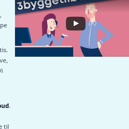
,
mpe
tis.
ve,
Vi
lbud
.
 til