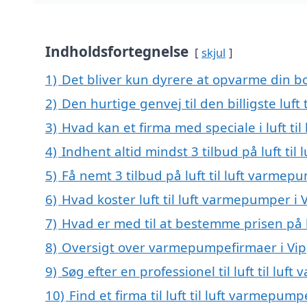
Indholdsfortegnelse
skjul
1)
Det bliver kun dyrere at opvarme din bo
2)
Den hurtige genvej til den billigste luft
3)
Hvad kan et firma med speciale i luft t
4)
Indhent altid mindst 3 tilbud på luft ti
5)
Få nemt 3 tilbud på luft til luft varme
6)
Hvad koster luft til luft varmepumper i
7)
Hvad er med til at bestemme prisen på l
8)
Oversigt over varmepumpefirmaer i Vi
9)
Søg efter en professionel til luft til l
10)
Find et firma til luft til luft varmepu