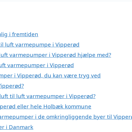
lig i fremtiden
 til luft varmepumpe i Vipperød
il luft varmepumper i Vipperød hjælpe med?
l luft varmepumper i Vipperød
pumper i Vipperød, du kan være tryg ved
 Vipperød?
uft til luft varmepumper i Vipperød?
pperød eller hele Holbæk kommune
uft varmepumper i de omkringliggende byer til Vippe
mper i Danmark