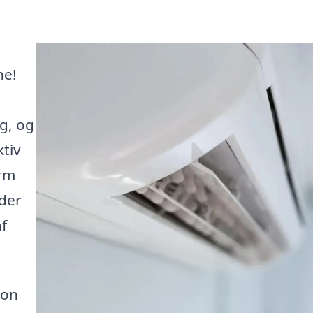
ne!
g, og
ktiv
orm
 der
af
ion