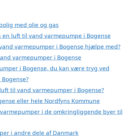
 bolig med olie og gas
på en luft til vand varmepumpe i Bogense
til vand varmepumper i Bogense hjælpe med?
il vand varmepumper i Bogense
epumper i Bogense, du kan være tryg ved
i Bogense?
luft til vand varmepumper i Bogense?
gense eller hele Nordfyns Kommune
and varmepumper i de omkringliggende byer til
umper i andre dele af Danmark