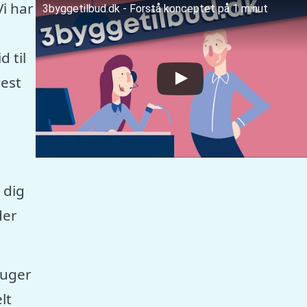
Vi har
3byggetilbud.dk - Forstå konceptet på 1 minut
 til
est
 dig
der
ruger
lt