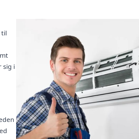
til
emt
 sig i
heden
Med