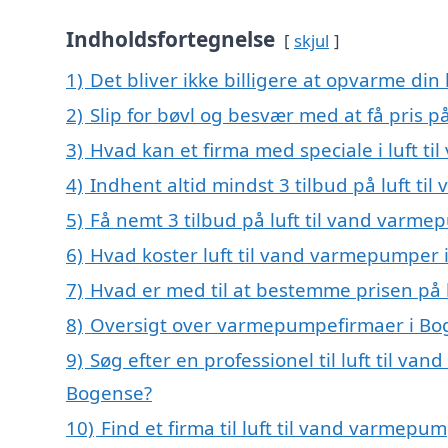
Indholdsfortegnelse
skjul
1)
Det bliver ikke billigere at opvarme din
2)
Slip for bøvl og besvær med at få pris 
3)
Hvad kan et firma med speciale i luft 
4)
Indhent altid mindst 3 tilbud på luft t
5)
Få nemt 3 tilbud på luft til vand varm
6)
Hvad koster luft til vand varmepumper 
7)
Hvad er med til at bestemme prisen på 
8)
Oversigt over varmepumpefirmaer i Bo
9)
Søg efter en professionel til luft til v
Bogense?
10)
Find et firma til luft til vand varmep