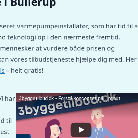
i Bullerup
seret varmepumpeinstallatør, som har tid til a
nd teknologi op i den nærmeste fremtid.
e mennesker at vurdere både prisen og
kan vores tilbudstjeneste hjælpe dig med. Her
is
– helt gratis!
Vi har
3byggetilbud.dk - Forstå konceptet på 1 minut
 til
est