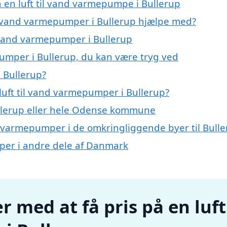
å en luft til vand varmepumpe i Bullerup
til vand varmepumper i Bullerup hjælpe med?
il vand varmepumper i Bullerup
pumper i Bullerup, du kan være tryg ved
 Bullerup?
luft til vand varmepumper i Bullerup?
llerup eller hele Odense kommune
and varmepumper i de omkringliggende byer til Bull
umper i andre dele af Danmark
r med at få pris på en luft