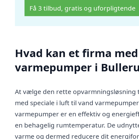
Få 3 tilbud, gratis og uforpligtende
Hvad kan et firma med s
varmepumper i Buller
At vælge den rette opvarmningsløsning t
med speciale i luft til vand varmepumper i
varmepumper er en effektiv og energief
en behagelig rumtemperatur. De udnytter 
varme og dermed reducere dit energifor