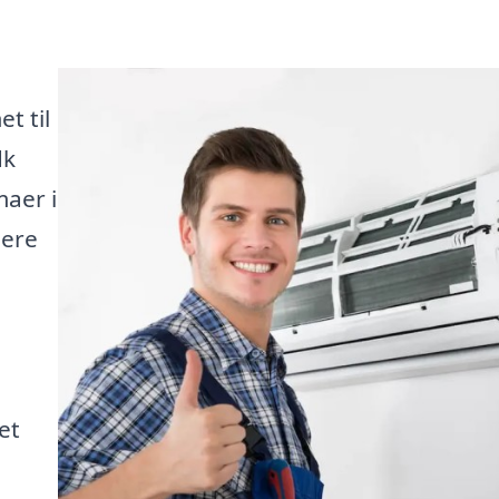
t til
dk
maer i
lere
et