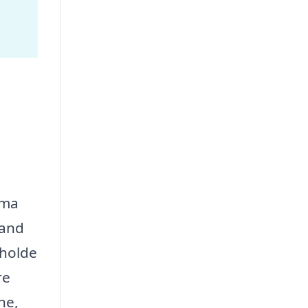
rma
vand
tholde
re
ne,