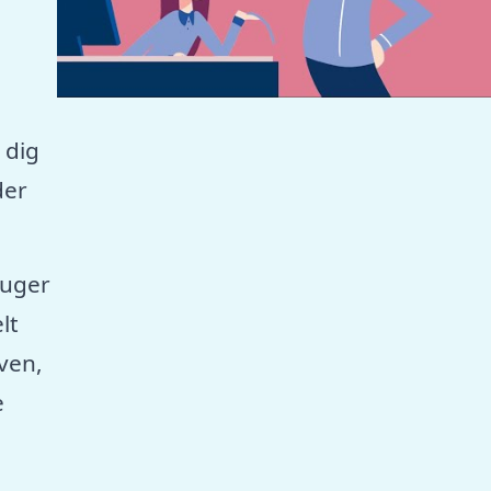
 dig
der
ruger
lt
aven,
e