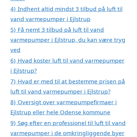
4)
Indhent altid mindst 3 tilbud på luft til
vand varmepumper i Ejlstrup
5)
Få nemt 3 tilbud på luft til vand
varmepumper i Ejlstrup, du kan være tryg
ved
6)
Hvad koster luft til vand varmepumper
i Ejlstrup?
7)
Hvad er med til at bestemme prisen på
luft til vand varmepumper i Ejlstrup?
8)
Oversigt over varmepumpefirmaer i
Ejlstrup eller hele Odense kommune
9)
Søg efter en professionel til luft til vand
varmepumper i de omkringliggende byer