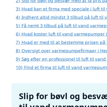
2)
Slip for bøvl og besvær med at få pris 
3)
Hvad kan et firma med speciale i luft 
4)
Indhent altid mindst 3 tilbud på luft t
5)
Få nemt 3 tilbud på luft til vand varm
6)
Hvad koster luft til vand varmepumper 
7)
Hvad er med til at bestemme prisen på 
8)
Oversigt over varmepumpefirmaer i He
9)
Søg efter en professionel til luft til 
10)
Find et firma til luft til vand varmep
Slip for bøvl og besvæ
til vand varmepumpe