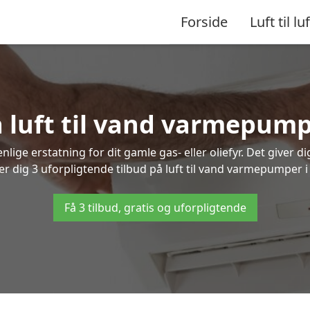
Forside
Luft til luf
å luft til vand varmepum
lige erstatning for dit gamle gas- eller oliefyr. Det giver d
ver dig 3 uforpligtende tilbud på luft til vand varmepumper i
Få 3 tilbud, gratis og uforpligtende