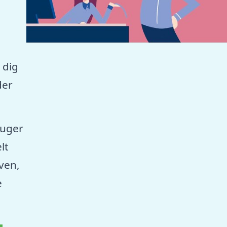
 dig
der
ruger
lt
aven,
e