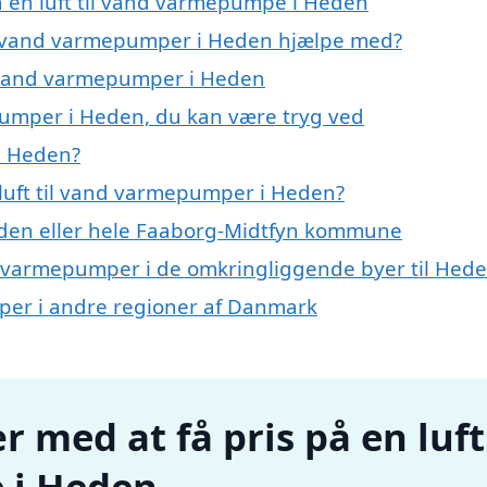
på en luft til vand varmepumpe i Heden
til vand varmepumper i Heden hjælpe med?
il vand varmepumper i Heden
epumper i Heden, du kan være tryg ved
i Heden?
luft til vand varmepumper i Heden?
den eller hele Faaborg-Midtfyn kommune
vand varmepumper i de omkringliggende byer til Hed
umper i andre regioner af Danmark
r med at få pris på en luft
 i Heden