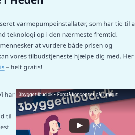
seret varmepumpeinstallatør, som har tid til a
nd teknologi op i den nærmeste fremtid.
e mennesker at vurdere både prisen og
kan vores tilbudstjeneste hjælpe dig med. Her
is
– helt gratis!
Vi har
3byggetilbud.dk - Forstå konceptet på 1 minut
 til
est