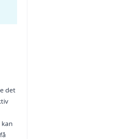
de det
tiv
a kan
få