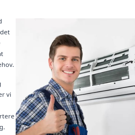
d
 det
e
mt
ehov.
g
r vi
rtere
g.