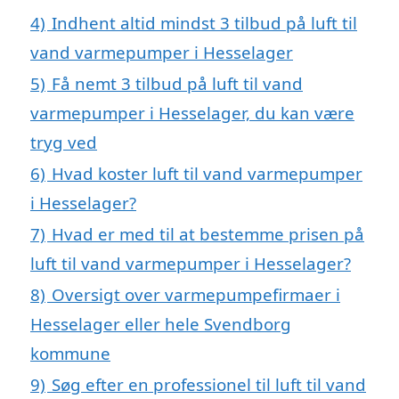
4)
Indhent altid mindst 3 tilbud på luft til
vand varmepumper i Hesselager
5)
Få nemt 3 tilbud på luft til vand
varmepumper i Hesselager, du kan være
tryg ved
6)
Hvad koster luft til vand varmepumper
i Hesselager?
7)
Hvad er med til at bestemme prisen på
luft til vand varmepumper i Hesselager?
8)
Oversigt over varmepumpefirmaer i
Hesselager eller hele Svendborg
kommune
9)
Søg efter en professionel til luft til vand