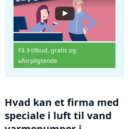
Få 3 tilbud, gratis og
uforpligtende
Hvad kan et firma med
speciale i luft til vand
varmepumper i