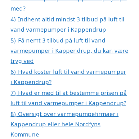
med?
4)
Indhent altid mindst 3 tilbud på luft til
vand varmepumper i Kappendrup
5)
Få nemt 3 tilbud på luft til vand
varmepumper i Kappendrup, du kan være
tryg ved
6)
Hvad koster luft til vand varmepumper
i Kappendrup?
7)
Hvad er med til at bestemme prisen på
luft til vand varmepumper i Kappendrup?
8)
Oversigt over varmepumpefirmaer i
Kappendrup eller hele Nordfyns
Kommune