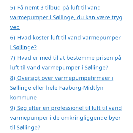
5)
Få nemt 3 tilbud på luft til vand
varmepumper i Søllinge, du kan være tryg
ved
6)
Hvad koster luft til vand varmepumper
i Søllinge?
7)
Hvad er med til at bestemme prisen på
luft til vand varmepumper i Søllinge?
8)
Oversigt over varmepumpefirmaer i
Søllinge eller hele Faaborg-Midtfyn
kommune
9)
Søg efter en professionel til luft til vand
varmepumper i de omkringliggende byer
til Søllinge?