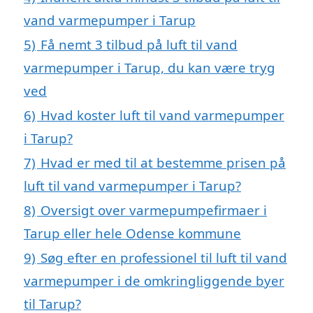
vand varmepumper i Tarup
5)
Få nemt 3 tilbud på luft til vand
varmepumper i Tarup, du kan være tryg
ved
6)
Hvad koster luft til vand varmepumper
i Tarup?
7)
Hvad er med til at bestemme prisen på
luft til vand varmepumper i Tarup?
8)
Oversigt over varmepumpefirmaer i
Tarup eller hele Odense kommune
9)
Søg efter en professionel til luft til vand
varmepumper i de omkringliggende byer
til Tarup?