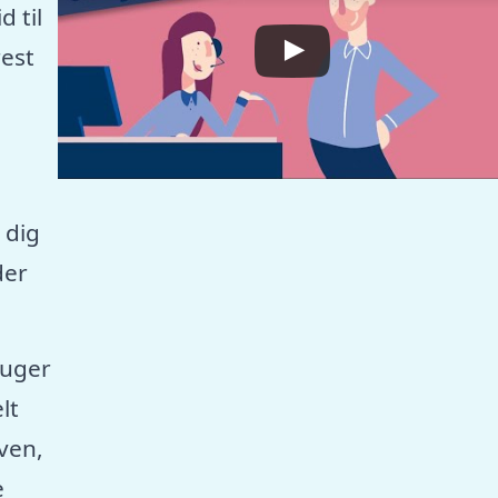
 til
est
 dig
der
ruger
lt
aven,
e