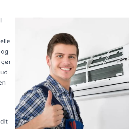
l
elle
 og
 gør
bud
den
dit