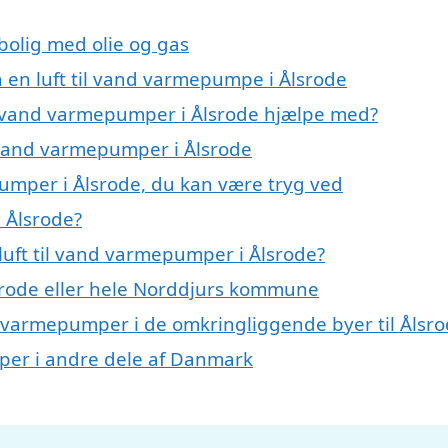
 bolig med olie og gas
å en luft til vand varmepumpe i Ålsrode
til vand varmepumper i Ålsrode hjælpe med?
il vand varmepumper i Ålsrode
pumper i Ålsrode, du kan være tryg ved
 Ålsrode?
luft til vand varmepumper i Ålsrode?
rode eller hele Norddjurs kommune
and varmepumper i de omkringliggende byer til Ålsr
umper i andre dele af Danmark