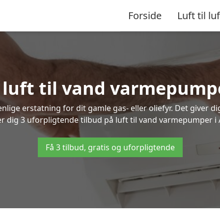
Forside
Luft til luf
å luft til vand varmepumpe
lige erstatning for dit gamle gas- eller oliefyr. Det giver d
er dig 3 uforpligtende tilbud på luft til vand varmepumper i 
Få 3 tilbud, gratis og uforpligtende