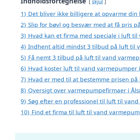
Indholdsfortegnelse
skjul
1)
Det bliver ikke billigere at opvarme din
2)
Slip for bøvl og besvær med at få pris p
3)
Hvad kan et firma med speciale i luft 
4)
Indhent altid mindst 3 tilbud på luft t
5)
Få nemt 3 tilbud på luft til vand varme
6)
Hvad koster luft til vand varmepumper i
7)
Hvad er med til at bestemme prisen på 
8)
Oversigt over varmepumpefirmaer i Åls
9)
Søg efter en professionel til luft til v
10)
Find et firma til luft til vand varmep