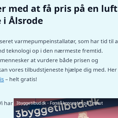
r med at få pris på en luft
i Ålsrode
seret varmepumpeinstallatør, som har tid til a
nd teknologi op i den nærmeste fremtid.
e mennesker at vurdere både prisen og
kan vores tilbudstjeneste hjælpe dig med. Her
is
– helt gratis!
Vi har
3byggetilbud.dk - Forstå konceptet på 1 minut