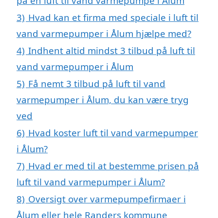
på en luft til vand varmepumpe i Ålum
3)
Hvad kan et firma med speciale i luft til
vand varmepumper i Ålum hjælpe med?
4)
Indhent altid mindst 3 tilbud på luft til
vand varmepumper i Ålum
5)
Få nemt 3 tilbud på luft til vand
varmepumper i Ålum, du kan være tryg
ved
6)
Hvad koster luft til vand varmepumper
i Ålum?
7)
Hvad er med til at bestemme prisen på
luft til vand varmepumper i Ålum?
8)
Oversigt over varmepumpefirmaer i
Ålum eller hele Randers kommune