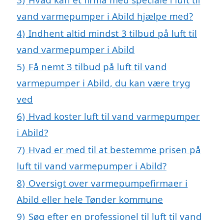
vand varmepumper i Abild hjælpe med?
4)
Indhent altid mindst 3 tilbud på luft til
vand varmepumper i Abild
5)
Få nemt 3 tilbud på luft til vand
varmepumper i Abild, du kan være tryg
ved
6)
Hvad koster luft til vand varmepumper
i Abild?
7)
Hvad er med til at bestemme prisen på
luft til vand varmepumper i Abild?
8)
Oversigt over varmepumpefirmaer i
Abild eller hele Tønder kommune
9)
Søg efter en professionel til luft til vand