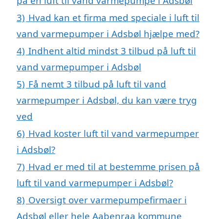
på en luft til vand varmepumpe i Adsbøl
3)
Hvad kan et firma med speciale i luft til
vand varmepumper i Adsbøl hjælpe med?
4)
Indhent altid mindst 3 tilbud på luft til
vand varmepumper i Adsbøl
5)
Få nemt 3 tilbud på luft til vand
varmepumper i Adsbøl, du kan være tryg
ved
6)
Hvad koster luft til vand varmepumper
i Adsbøl?
7)
Hvad er med til at bestemme prisen på
luft til vand varmepumper i Adsbøl?
8)
Oversigt over varmepumpefirmaer i
Adsbøl eller hele Aabenraa kommune