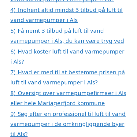
4)
Indhent altid mindst 3 tilbud på luft til
vand varmepumper i Als
5)
Få nemt 3 tilbud på luft til vand
varmepumper i Als, du kan være tryg ved
6)
Hvad koster luft til vand varmepumper
i Als?
7)
Hvad er med til at bestemme prisen på
luft til vand varmepumper i Als?
8)
Oversigt over varmepumpefirmaer i Als
eller hele Mariagerfjord kommune
9)
Søg efter en professionel til luft til vand
varmepumper i de omkringliggende byer
til Als?