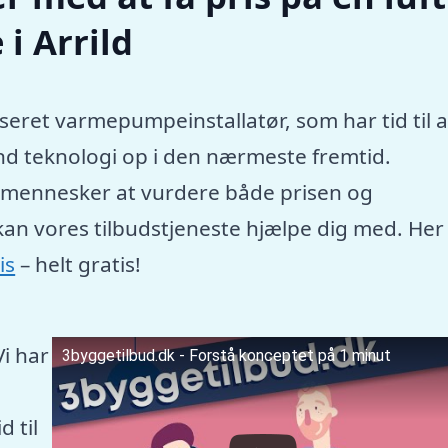
i Arrild
seret varmepumpeinstallatør, som har tid til a
nd teknologi op i den nærmeste fremtid.
e mennesker at vurdere både prisen og
kan vores tilbudstjeneste hjælpe dig med. Her
is
– helt gratis!
Vi har
3byggetilbud.dk - Forstå konceptet på 1 minut
 til