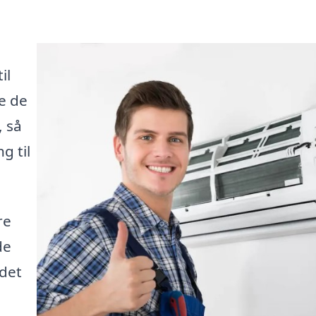
il
de de
, så
g til
re
de
 det