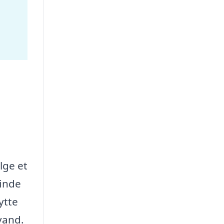
lge et
finde
ytte
 vand.