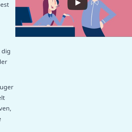
est
 dig
der
ruger
lt
aven,
e