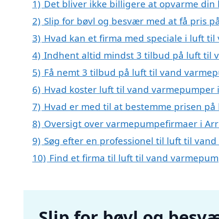
1)
Det bliver ikke billigere at opvarme din
2)
Slip for bøvl og besvær med at få pris p
3)
Hvad kan et firma med speciale i luft t
4)
Indhent altid mindst 3 tilbud på luft ti
5)
Få nemt 3 tilbud på luft til vand varme
6)
Hvad koster luft til vand varmepumper i
7)
Hvad er med til at bestemme prisen på l
8)
Oversigt over varmepumpefirmaer i Arr
9)
Søg efter en professionel til luft til v
10)
Find et firma til luft til vand varmep
Slip for bøvl og besvæ