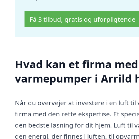
Få 3 tilbud, gratis og uforpligtende
Hvad kan et firma med s
varmepumper i Arrild 
Når du overvejer at investere i en luft ti
firma med den rette ekspertise. Et specia
den bedste løsning for dit hjem. Luft ti
den energi, der finnes i luften, til opva