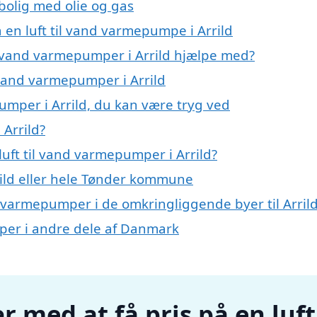
 bolig med olie og gas
å en luft til vand varmepumpe i Arrild
il vand varmepumper i Arrild hjælpe med?
l vand varmepumper i Arrild
pumper i Arrild, du kan være tryg ved
 Arrild?
uft til vand varmepumper i Arrild?
ild eller hele Tønder kommune
and varmepumper i de omkringliggende byer til Arril
umper i andre dele af Danmark
r med at få pris på en luft