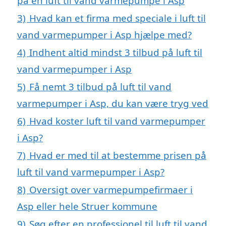
på en luft til vand varmepumpe i Asp
3)
Hvad kan et firma med speciale i luft til
vand varmepumper i Asp hjælpe med?
4)
Indhent altid mindst 3 tilbud på luft til
vand varmepumper i Asp
5)
Få nemt 3 tilbud på luft til vand
varmepumper i Asp, du kan være tryg ved
6)
Hvad koster luft til vand varmepumper
i Asp?
7)
Hvad er med til at bestemme prisen på
luft til vand varmepumper i Asp?
8)
Oversigt over varmepumpefirmaer i
Asp eller hele Struer kommune
9)
Søg efter en professionel til luft til vand