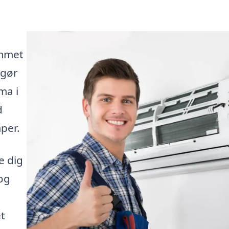
ommet
 gør
ma i
d
per.
e dig
 og
et