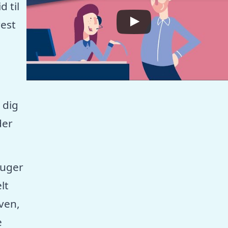
 til
est
 dig
der
ruger
lt
aven,
e