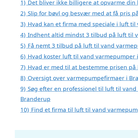
1)
Det bliver ikke billigere at opvarme din
2)
Slip for bøvl og besvær med at få pris 
3)
Hvad kan et firma med speciale i luft 
4)
Indhent altid mindst 3 tilbud på luft t
5)
Få nemt 3 tilbud på luft til vand varm
6)
Hvad koster luft til vand varmepumper 
7)
Hvad er med til at bestemme prisen på 
8)
Oversigt over varmepumpefirmaer i Br
9)
Søg efter en professionel til luft til v
Branderup
10)
Find et firma til luft til vand varmep