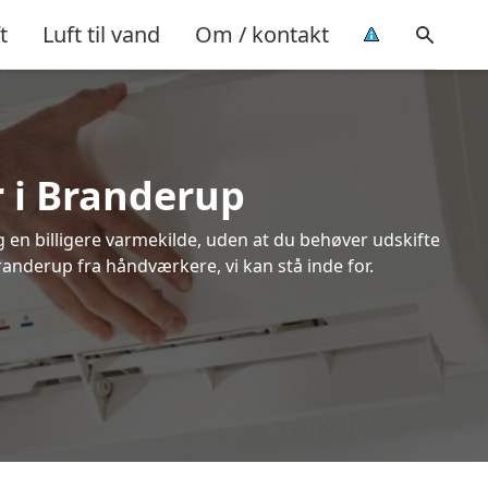
t
Luft til vand
Om / kontakt
r i Branderup
ig en billigere varmekilde, uden at du behøver udskifte
randerup fra håndværkere, vi kan stå inde for.