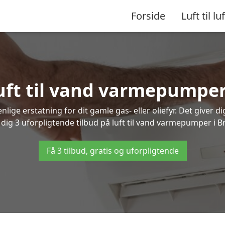
Forside
Luft til luf
luft til vand varmepumpe
lige erstatning for dit gamle gas- eller oliefyr. Det giver d
r dig 3 uforpligtende tilbud på luft til vand varmepumper i B
Få 3 tilbud, gratis og uforpligtende