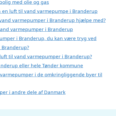
 bolig med olie og gas
på en luft til vand varmepumpe i Branderup
til vand varmepumper i Branderup hjælpe med?
il vand varmepumper i Branderup
epumper i Branderup, du kan være tryg ved
i Branderup?
luft til vand varmepumper i Branderup?
anderup eller hele Tønder kommune
and varmepumper i de omkringliggende byer til
umper i andre dele af Danmark