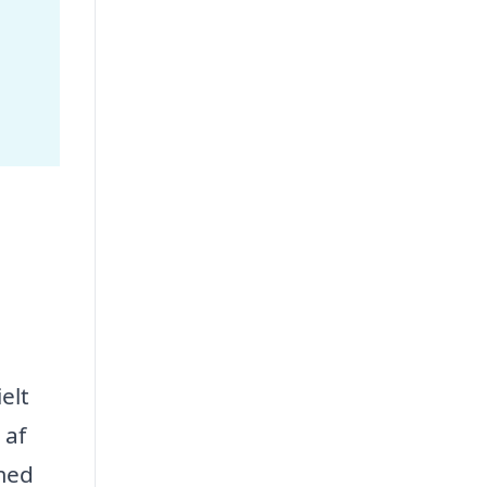
elt
 af
 med