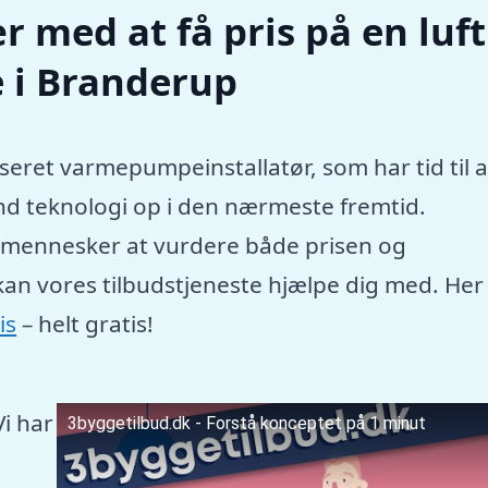
r med at få pris på en luft
 i Branderup
seret varmepumpeinstallatør, som har tid til a
nd teknologi op i den nærmeste fremtid.
e mennesker at vurdere både prisen og
kan vores tilbudstjeneste hjælpe dig med. Her
is
– helt gratis!
Vi har
3byggetilbud.dk - Forstå konceptet på 1 minut