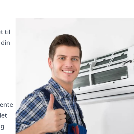
 til
 din
hente
det
ig