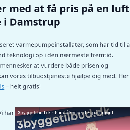
r med at få pris på en luft
 i Damstrup
seret varmepumpeinstallatør, som har tid til a
nd teknologi op i den nærmeste fremtid.
e mennesker at vurdere både prisen og
kan vores tilbudstjeneste hjælpe dig med. Her
is
– helt gratis!
Vi har
3byggetilbud.dk - Forstå konceptet på 1 minut