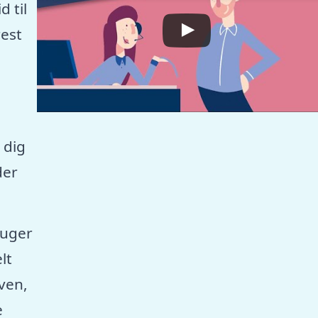
 til
est
 dig
der
ruger
lt
aven,
e