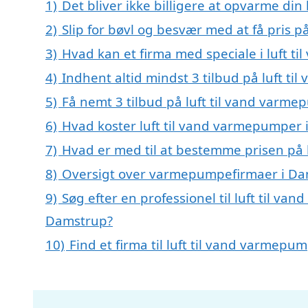
1)
Det bliver ikke billigere at opvarme din
2)
Slip for bøvl og besvær med at få pris 
3)
Hvad kan et firma med speciale i luft 
4)
Indhent altid mindst 3 tilbud på luft t
5)
Få nemt 3 tilbud på luft til vand varm
6)
Hvad koster luft til vand varmepumper
7)
Hvad er med til at bestemme prisen på 
8)
Oversigt over varmepumpefirmaer i Da
9)
Søg efter en professionel til luft til v
Damstrup?
10)
Find et firma til luft til vand varmep