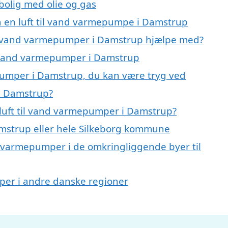
 bolig med olie og gas
på en luft til vand varmepumpe i Damstrup
til vand varmepumper i Damstrup hjælpe med?
il vand varmepumper i Damstrup
epumper i Damstrup, du kan være tryg ved
 i Damstrup?
luft til vand varmepumper i Damstrup?
mstrup eller hele Silkeborg kommune
and varmepumper i de omkringliggende byer til
umper i andre danske regioner