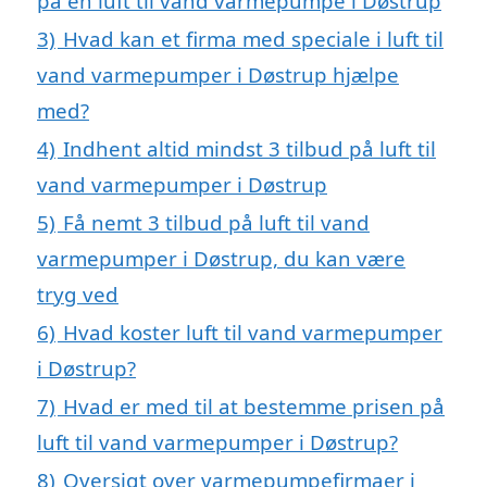
på en luft til vand varmepumpe i Døstrup
3)
Hvad kan et firma med speciale i luft til
vand varmepumper i Døstrup hjælpe
med?
4)
Indhent altid mindst 3 tilbud på luft til
vand varmepumper i Døstrup
5)
Få nemt 3 tilbud på luft til vand
varmepumper i Døstrup, du kan være
tryg ved
6)
Hvad koster luft til vand varmepumper
i Døstrup?
7)
Hvad er med til at bestemme prisen på
luft til vand varmepumper i Døstrup?
8)
Oversigt over varmepumpefirmaer i