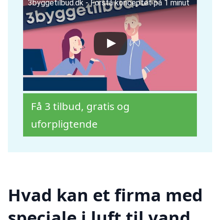
3byggetilbud.dk - Forstå konceptet på 1 minut
Få 3 tilbud, gratis og
uforpligtende
Hvad kan et firma med
speciale i luft til vand