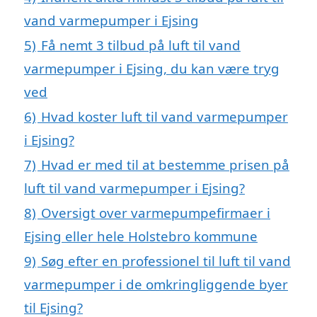
vand varmepumper i Ejsing
5)
Få nemt 3 tilbud på luft til vand
varmepumper i Ejsing, du kan være tryg
ved
6)
Hvad koster luft til vand varmepumper
i Ejsing?
7)
Hvad er med til at bestemme prisen på
luft til vand varmepumper i Ejsing?
8)
Oversigt over varmepumpefirmaer i
Ejsing eller hele Holstebro kommune
9)
Søg efter en professionel til luft til vand
varmepumper i de omkringliggende byer
til Ejsing?