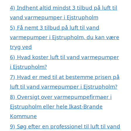
4)
Indhent altid mindst 3 tilbud på luft til
vand varmepumper i Ejstrupholm
5)
Få nemt 3 tilbud på luft til vand
varmepumper i Ejstrupholm, du kan være
tryg ved
6)
Hvad koster luft til vand varmepumper
i Ejstrupholm?
7)
Hvad er med til at bestemme prisen på
luft til vand varmepumper i Ejstrupholm?
8)
Oversigt over varmepumpefirmaer i
Ejstrupholm eller hele Ikast-Brande
Kommune
9)
Søg efter en professionel til luft til vand