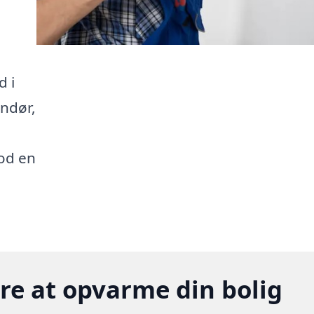
d i
andør,
mod en
gere at opvarme din bolig