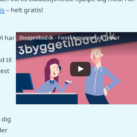
is
– helt gratis!
Vi har
3byggetilbud.dk - Forstå konceptet på 1 minut
 til
est
 dig
der