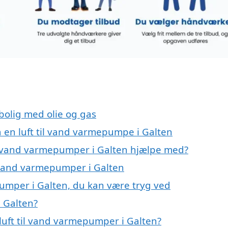
 bolig med olie og gas
å en luft til vand varmepumpe i Galten
til vand varmepumper i Galten hjælpe med?
il vand varmepumper i Galten
pumper i Galten, du kan være tryg ved
i Galten?
luft til vand varmepumper i Galten?