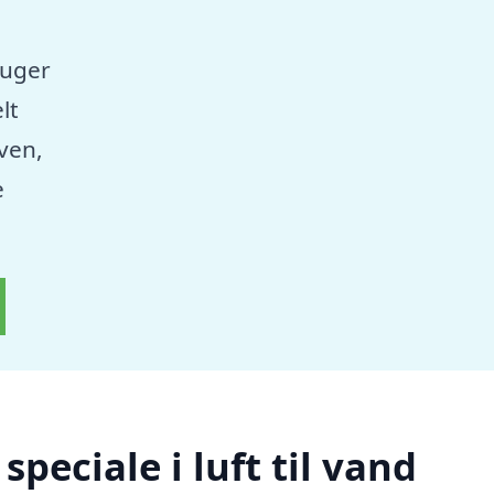
ruger
lt
aven,
e
peciale i luft til vand