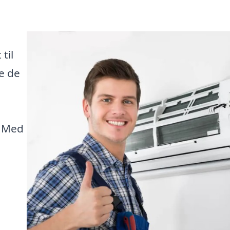
til
de de
. Med