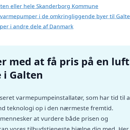
lten eller hele Skanderborg Kommune
and varmepumper i de omkringliggende byer til Galt
umper i andre dele af Danmark
r med at få pris på en luft
 i Galten
seret varmepumpeinstallatør, som har tid til a
nd teknologi op i den nærmeste fremtid.
e mennesker at vurdere både prisen og
kan vores tilbudstjeneste hjælpe dig med. Her