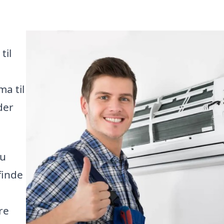
til
ma til
der
du
finde
re