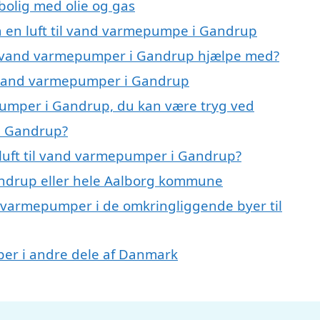
 bolig med olie og gas
på en luft til vand varmepumpe i Gandrup
til vand varmepumper i Gandrup hjælpe med?
il vand varmepumper i Gandrup
epumper i Gandrup, du kan være tryg ved
 i Gandrup?
luft til vand varmepumper i Gandrup?
ndrup eller hele Aalborg kommune
and varmepumper i de omkringliggende byer til
mper i andre dele af Danmark