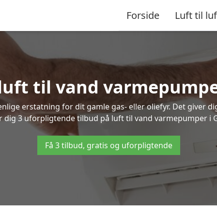
Forside
Luft til luf
 luft til vand varmepump
lige erstatning for dit gamle gas- eller oliefyr. Det giver d
er dig 3 uforpligtende tilbud på luft til vand varmepumper i 
Få 3 tilbud, gratis og uforpligtende