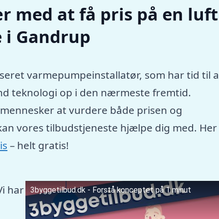
r med at få pris på en luft
 i Gandrup
seret varmepumpeinstallatør, som har tid til a
nd teknologi op i den nærmeste fremtid.
e mennesker at vurdere både prisen og
kan vores tilbudstjeneste hjælpe dig med. Her
is
– helt gratis!
Vi har
3byggetilbud.dk - Forstå konceptet på 1 minut