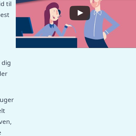
 til
est
 dig
der
ruger
lt
aven,
e