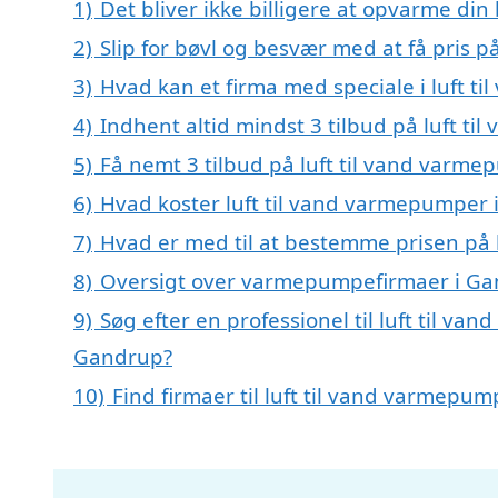
1)
Det bliver ikke billigere at opvarme din
2)
Slip for bøvl og besvær med at få pris 
3)
Hvad kan et firma med speciale i luft 
4)
Indhent altid mindst 3 tilbud på luft t
5)
Få nemt 3 tilbud på luft til vand varm
6)
Hvad koster luft til vand varmepumper
7)
Hvad er med til at bestemme prisen på 
8)
Oversigt over varmepumpefirmaer i Ga
9)
Søg efter en professionel til luft til v
Gandrup?
10)
Find firmaer til luft til vand varmepu