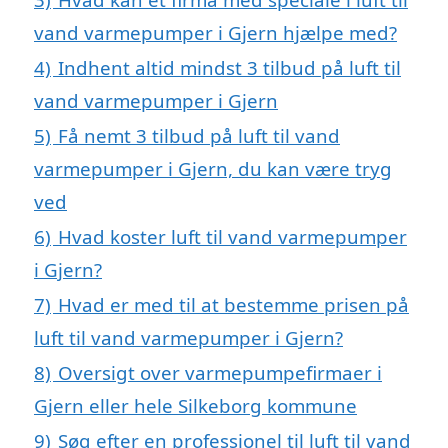
vand varmepumper i Gjern hjælpe med?
4)
Indhent altid mindst 3 tilbud på luft til
vand varmepumper i Gjern
5)
Få nemt 3 tilbud på luft til vand
varmepumper i Gjern, du kan være tryg
ved
6)
Hvad koster luft til vand varmepumper
i Gjern?
7)
Hvad er med til at bestemme prisen på
luft til vand varmepumper i Gjern?
8)
Oversigt over varmepumpefirmaer i
Gjern eller hele Silkeborg kommune
9)
Søg efter en professionel til luft til vand