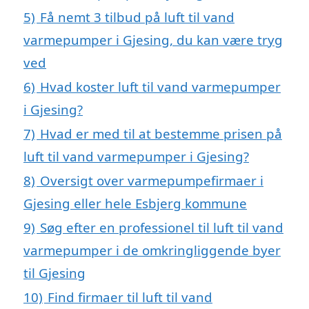
5)
Få nemt 3 tilbud på luft til vand
varmepumper i Gjesing, du kan være tryg
ved
6)
Hvad koster luft til vand varmepumper
i Gjesing?
7)
Hvad er med til at bestemme prisen på
luft til vand varmepumper i Gjesing?
8)
Oversigt over varmepumpefirmaer i
Gjesing eller hele Esbjerg kommune
9)
Søg efter en professionel til luft til vand
varmepumper i de omkringliggende byer
til Gjesing
10)
Find firmaer til luft til vand