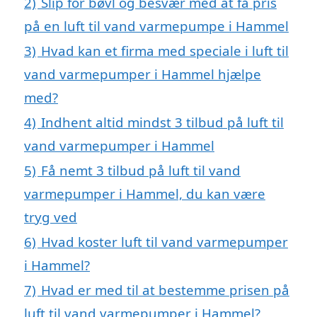
2)
Slip for bøvl og besvær med at få pris
på en luft til vand varmepumpe i Hammel
3)
Hvad kan et firma med speciale i luft til
vand varmepumper i Hammel hjælpe
med?
4)
Indhent altid mindst 3 tilbud på luft til
vand varmepumper i Hammel
5)
Få nemt 3 tilbud på luft til vand
varmepumper i Hammel, du kan være
tryg ved
6)
Hvad koster luft til vand varmepumper
i Hammel?
7)
Hvad er med til at bestemme prisen på
luft til vand varmepumper i Hammel?