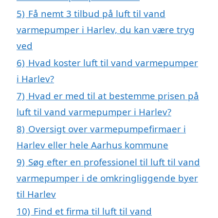
5)
Få nemt 3 tilbud på luft til vand
varmepumper i Harlev, du kan være tryg
ved
6)
Hvad koster luft til vand varmepumper
i Harlev?
7)
Hvad er med til at bestemme prisen på
luft til vand varmepumper i Harlev?
8)
Oversigt over varmepumpefirmaer i
Harlev eller hele Aarhus kommune
9)
Søg efter en professionel til luft til vand
varmepumper i de omkringliggende byer
til Harlev
10)
Find et firma til luft til vand