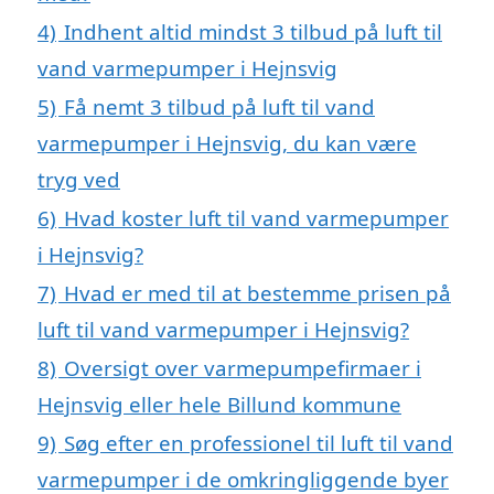
4)
Indhent altid mindst 3 tilbud på luft til
vand varmepumper i Hejnsvig
5)
Få nemt 3 tilbud på luft til vand
varmepumper i Hejnsvig, du kan være
tryg ved
6)
Hvad koster luft til vand varmepumper
i Hejnsvig?
7)
Hvad er med til at bestemme prisen på
luft til vand varmepumper i Hejnsvig?
8)
Oversigt over varmepumpefirmaer i
Hejnsvig eller hele Billund kommune
9)
Søg efter en professionel til luft til vand
varmepumper i de omkringliggende byer