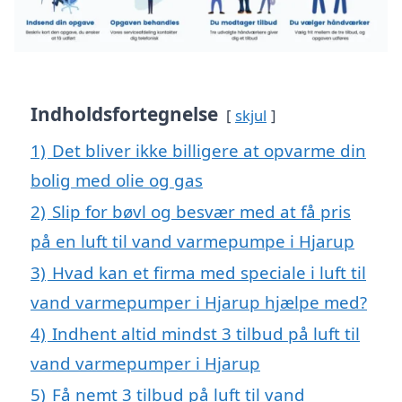
Indholdsfortegnelse
skjul
1)
Det bliver ikke billigere at opvarme din
bolig med olie og gas
2)
Slip for bøvl og besvær med at få pris
på en luft til vand varmepumpe i Hjarup
3)
Hvad kan et firma med speciale i luft til
vand varmepumper i Hjarup hjælpe med?
4)
Indhent altid mindst 3 tilbud på luft til
vand varmepumper i Hjarup
5)
Få nemt 3 tilbud på luft til vand