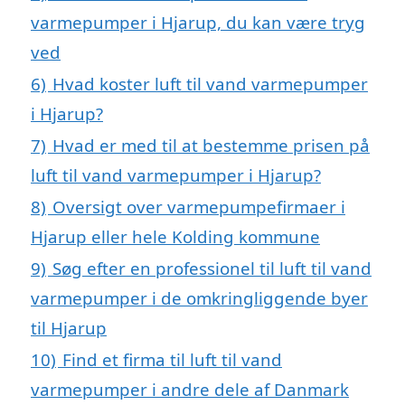
varmepumper i Hjarup, du kan være tryg
ved
6)
Hvad koster luft til vand varmepumper
i Hjarup?
7)
Hvad er med til at bestemme prisen på
luft til vand varmepumper i Hjarup?
8)
Oversigt over varmepumpefirmaer i
Hjarup eller hele Kolding kommune
9)
Søg efter en professionel til luft til vand
varmepumper i de omkringliggende byer
til Hjarup
10)
Find et firma til luft til vand
varmepumper i andre dele af Danmark