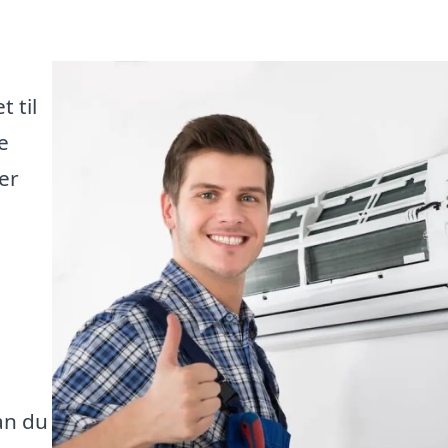
 til
e
er
an du