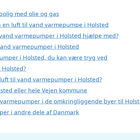
 bolig med olie og gas
å en luft til vand varmepumpe i Holsted
til vand varmepumper i Holsted hjælpe med?
il vand varmepumper i Holsted
pumper i Holsted, du kan være tryg ved
i Holsted?
luft til vand varmepumper i Holsted?
sted eller hele Vejen kommune
and varmepumper i de omkringliggende byer til Hols
umper i andre dele af Danmark