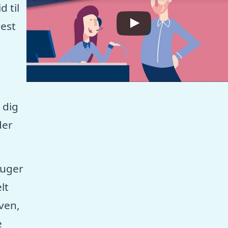
 til
est
 dig
der
ruger
lt
aven,
e