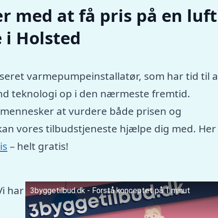
r med at få pris på en luft
 i Holsted
seret varmepumpeinstallatør, som har tid til a
nd teknologi op i den nærmeste fremtid.
e mennesker at vurdere både prisen og
kan vores tilbudstjeneste hjælpe dig med. Her
is
– helt gratis!
Vi har
3byggetilbud.dk - Forstå konceptet på 1 minut