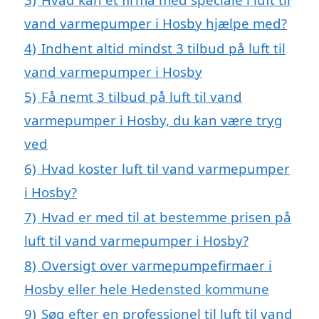
vand varmepumper i Hosby hjælpe med?
4)
Indhent altid mindst 3 tilbud på luft til
vand varmepumper i Hosby
5)
Få nemt 3 tilbud på luft til vand
varmepumper i Hosby, du kan være tryg
ved
6)
Hvad koster luft til vand varmepumper
i Hosby?
7)
Hvad er med til at bestemme prisen på
luft til vand varmepumper i Hosby?
8)
Oversigt over varmepumpefirmaer i
Hosby eller hele Hedensted kommune
9)
Søg efter en professionel til luft til vand