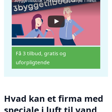
3byggetilbud.dk - Forstå konceptet på 1 minut
Få 3 tilbud, gratis og
uforpligtende
Hvad kan et firma med
speciale i luft til vand