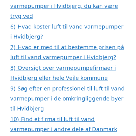
varmepumper i Hvidbjerg, du kan være
tryg ved
6)
Hvad koster luft til vand varmepumper
i Hvidbjerg?
7)
Hvad er med til at bestemme prisen på
luft til vand varmepumper i Hvidbjerg?
8)
Oversigt over varmepumpefirmaer i
Hvidbjerg eller hele Vejle kommune
9)
Søg efter en professionel til luft til vand
varmepumper i de omkringliggende byer
til Hvidbjerg
10)
Find et firma til luft til vand
varmepumper i andre dele af Danmark