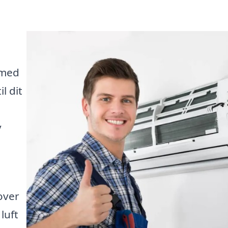
 med
l dit
v
over
 luft