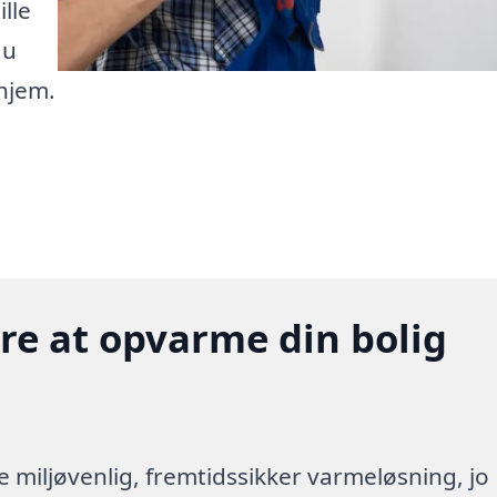
lle
du
 hjem.
gere at opvarme din bolig
re miljøvenlig, fremtidssikker varmeløsning, jo