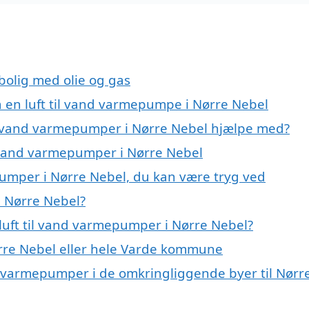
 bolig med olie og gas
på en luft til vand varmepumpe i Nørre Nebel
til vand varmepumper i Nørre Nebel hjælpe med?
il vand varmepumper i Nørre Nebel
pumper i Nørre Nebel, du kan være tryg ved
i Nørre Nebel?
luft til vand varmepumper i Nørre Nebel?
rre Nebel eller hele Varde kommune
and varmepumper i de omkringliggende byer til Nørr