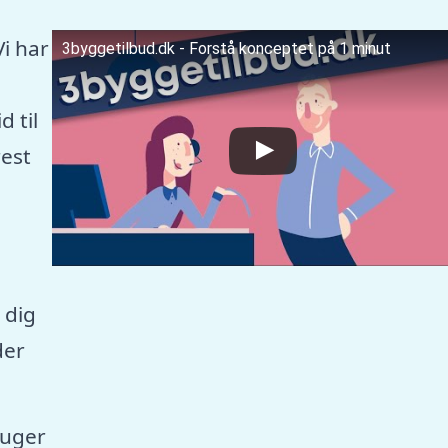
Vi har
3byggetilbud.dk - Forstå konceptet på 1 minut
 til
est
 dig
der
ruger