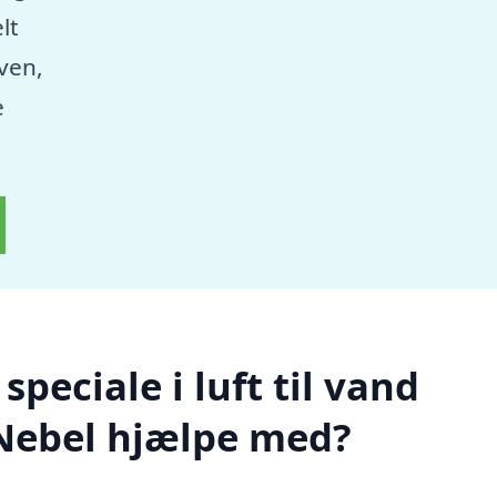
lt
aven,
e
peciale i luft til vand
Nebel hjælpe med?